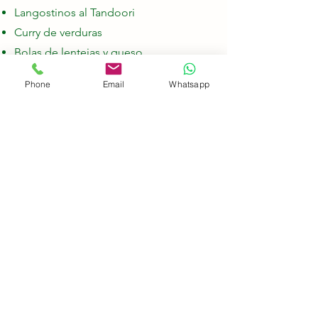
Langostinos al Tandoori
Curry de verduras
Bolas de lentejas y queso
Pan parathas relleno
Phone
Email
Whatsapp
Postre: Barritas suaves de almendras
Opción 3:
Bjajis (buñuelos de cebolla)
Dhal de lentejas
Samosas de carne con chutney de
mango
Pan poori
Postre: Helado kulfi